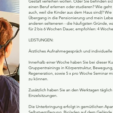
Gestalt verleihen wollen. Oder Sie befinden sic
einen Beruf erlernen oder studieren? Wie geht e
auch, weil die Kinder aus dem Haus sind)? Wie 
Übergang in die Pensionierung und mein Leben
anderen selteneren - die häufigsten Gründe, w
für 2 bis 6 Wochen Dauer, empfohlen: 4 Woch
LEISTUNGEN:
Ärztliches Aufnahmegespräch und individuell
Innerhalb einer Woche haben Sie bei dieser Ku
Gruppentrainings in Körperstruktur, Bewegung
Regeneration, sowie 5 x pro Woche Seminar m
zu können.
Zusätzlich haben Sie an den Werktagen täglich 
Einzelsitzungen.
Die Unterbringung erfolgt in gemütlichen Apa
Selbstverpflegung. Bioladen auf dem Gelände