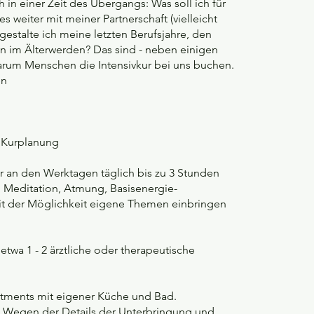
h in einer Zeit des Übergangs: Was soll ich für
s weiter mit meiner Partnerschaft (vielleicht
gestalte ich meine letzten Berufsjahre, den
 im Älterwerden? Das sind - neben einigen
arum Menschen die Intensivkur bei uns buchen.
en
e Kurplanung
r an den Werktagen täglich bis zu 3 Stunden
, Meditation, Atmung, Basisenergie-
it der Möglichkeit eigene Themen einbringen
etwa 1 - 2 ärztliche oder therapeutische
rtments mit eigener Küche und Bad.
. Wegen der Details der Unterbringung und