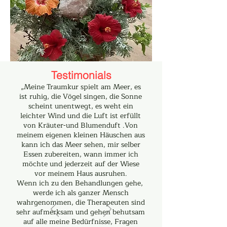
Testimonials
„Meine Traumkur spielt am Meer, es
Weitere Angebote
ist ruhig, die Vögel singen, die Sonne
scheint unentwegt, es weht ein
Weitere Kurse und Kuren, sowie die
leichter Wind und die Luft ist erfüllt
Jahresübersicht für das Jahr 2026
von Kräuter-und Blumenduft .Von
meinem eigenen kleinen Häuschen aus
kann ich das Meer sehen, mir selber
Mehr Info
Essen zubereiten, wann immer ich
möchte und jederzeit auf der Wiese
vor meinem Haus ausruhen.
Wenn ich zu den Behandlungen gehe,
werde ich als ganzer Mensch
wahrgenommen, die Therapeuten sind
sehr aufmerksam und gehen behutsam
auf alle meine Bedürfnisse, Fragen